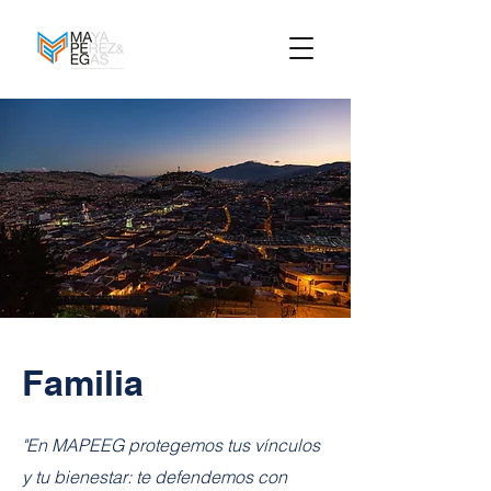
Familia
"En MAPEEG protegemos tus vínculos
y tu bienestar: te defendemos con